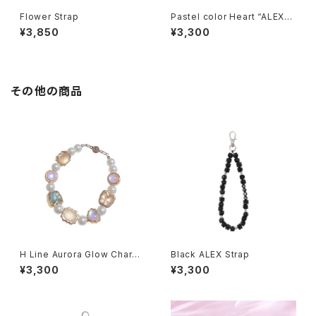
Flower Strap
Pastel color Heart “ALEX”
Strap
¥3,850
¥3,300
その他の商品
H Line Aurora Glow Charm
Black ALEX Strap
× Pearl Bracelet
¥3,300
¥3,300