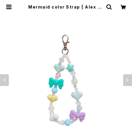
Mermaid color Strap | Alex Je
welry