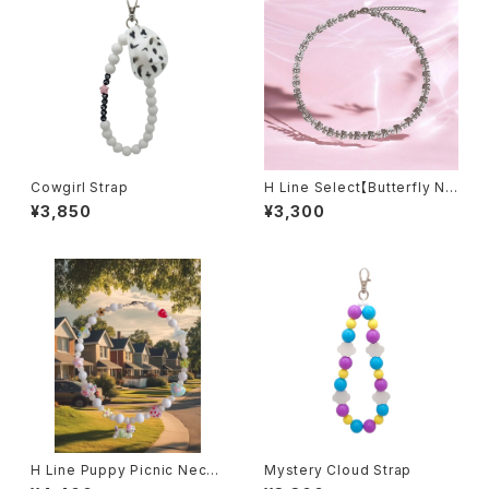
Cowgirl Strap
H Line Select【Butterfly Ne
cklace】
¥3,850
¥3,300
H Line Puppy Picnic Neckl
Mystery Cloud Strap
ace