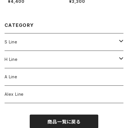
¥4,400
¥3,300
CATEGORY
S Line
S Line Ring & Earrings
H Line
Necklace
A Line
Bracelet
Alex Line
Strap
商品一覧に戻る