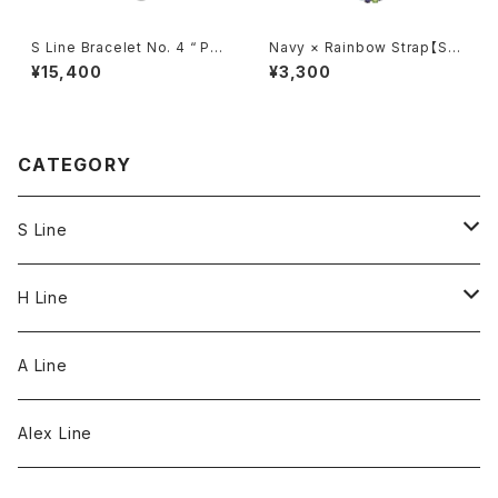
S Line Bracelet No. 4 “ Poi
Navy × Rainbow Strap【Squ
full “
are】
¥15,400
¥3,300
CATEGORY
S Line
S Line Ring & Earrings
H Line
Necklace
A Line
Bracelet
Alex Line