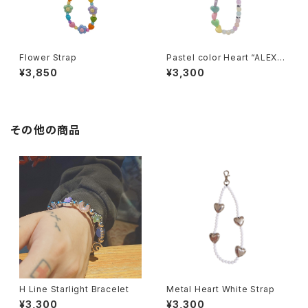
Flower Strap
Pastel color Heart “ALEX”
Strap
¥3,850
¥3,300
その他の商品
H Line Starlight Bracelet
Metal Heart White Strap
¥3,300
¥3,300