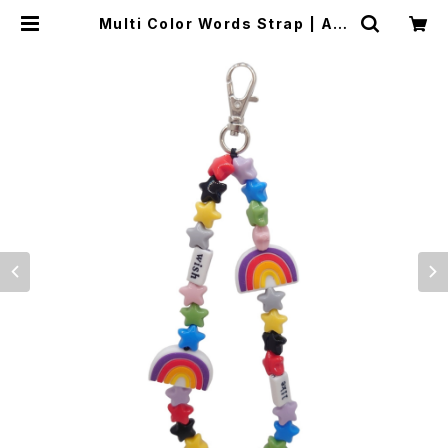
Multi Color Words Strap | Ale
x Jewelry