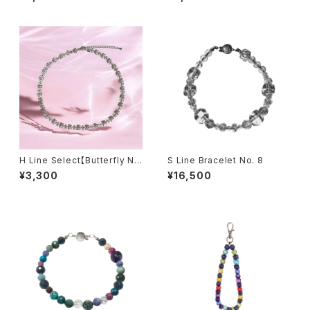
H Line Select【Butterfly Ne
S Line Bracelet No. 8
cklace】
¥3,300
¥16,500