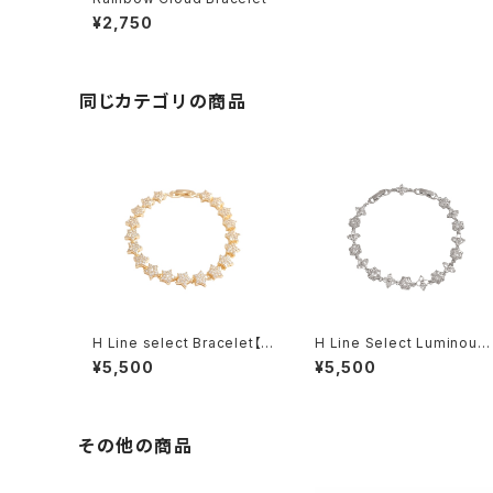
¥2,750
同じカテゴリの商品
H Line select Bracelet【G
H Line Select Luminous
old Star】
Floral Chain Bracelet
¥5,500
¥5,500
その他の商品