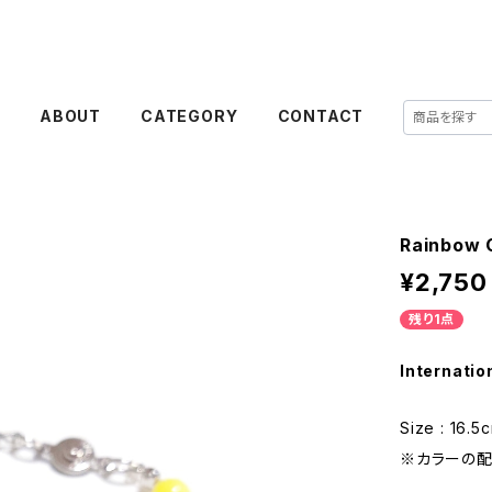
E
ABOUT
CATEGORY
CONTACT
Rainbow 
¥2,750
残り1点
Internatio
Size : 16.5
※カラーの配