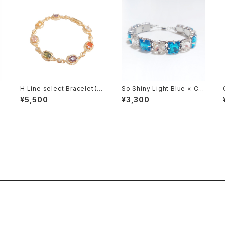
H Line select Bracelet【M
So Shiny Light Blue × Cle
ulti color・Gold】
ar Bracelet
¥5,500
¥3,300