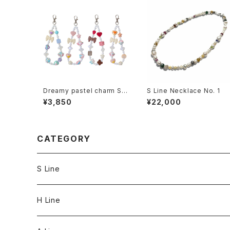
Dreamy pastel charm Str
S Line Necklace No. 1
ap
¥3,850
¥22,000
CATEGORY
S Line
S Line Ring & Earrings
H Line