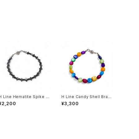
H Line Hematite Spike Br
H Line Candy Shell Brac
acelet
elet
¥2,200
¥3,300