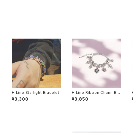
H Line Starlight Bracelet
H Line Ribbon Charm Bra
celet
¥3,300
¥3,850