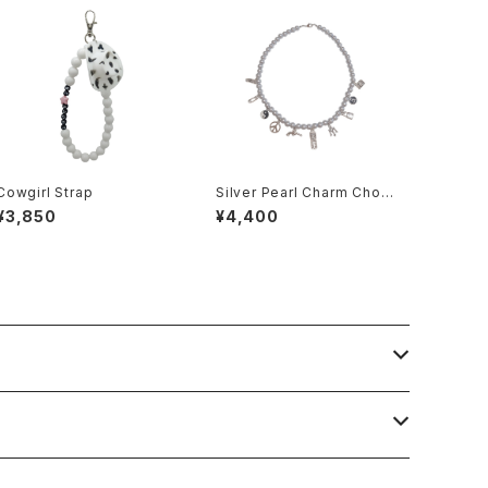
Cowgirl Strap
Silver Pearl Charm Chok
er
¥3,850
¥4,400