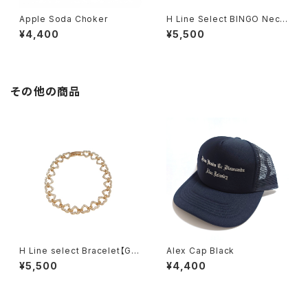
Apple Soda Choker
H Line Select BINGO Neckl
ace
¥4,400
¥5,500
その他の商品
H Line select Bracelet【Gol
Alex Cap Black
d Heart】
¥5,500
¥4,400