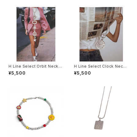
H Line Select Orbit Neckla
H Line Select Clock Neckl
ce
ace
¥5,500
¥5,500