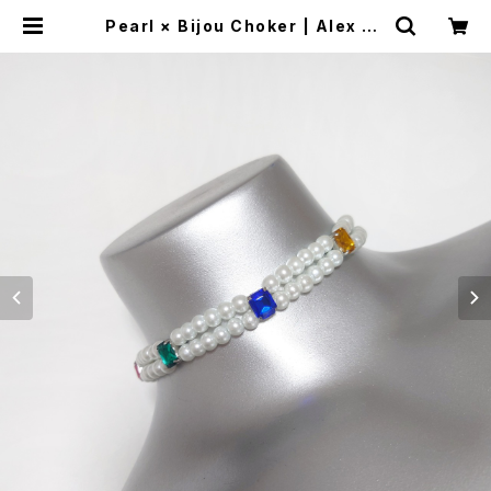
Pearl × Bijou Choker | Alex Je
welry