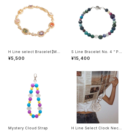
H Line select Bracelet【Mul
S Line Bracelet No. 4 “ Poi
ti color・Gold】
full “
¥5,500
¥15,400
Mystery Cloud Strap
H Line Select Clock Neckl