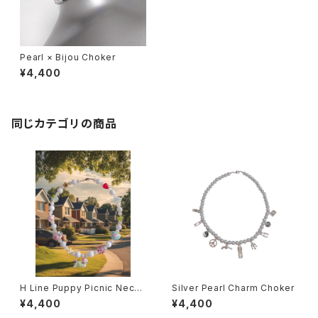
Pearl × Bijou Choker
¥4,400
同じカテゴリの商品
H Line Puppy Picnic Neckl
Silver Pearl Charm Choker
ace
¥4,400
¥4,400