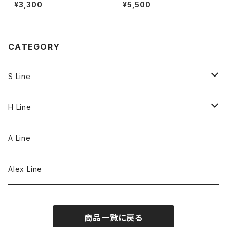
ace
¥3,300
¥5,500
CATEGORY
S Line
S Line Ring & Earrings
H Line
Necklace
A Line
Bracelet
Alex Line
Strap
商品一覧に戻る