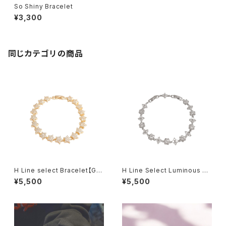
So Shiny Bracelet
¥3,300
同じカテゴリの商品
H Line select Bracelet【Gol
H Line Select Luminous Fl
d Star】
oral Chain Bracelet
¥5,500
¥5,500