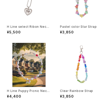
H Line select Ribon Neckl
Pastel color Star Strap
ace
¥5,500
¥3,850
H Line Puppy Picnic Neckl
Clear Rainbow Strap
ace
¥4,400
¥3,850