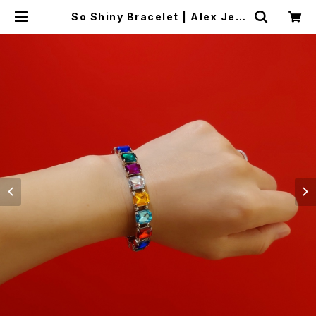
So Shiny Bracelet | Alex Jew
elry