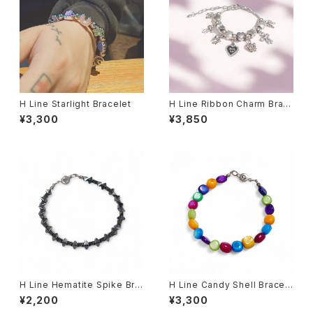
H Line Starlight Bracelet
H Line Ribbon Charm Brac
elet
¥3,300
¥3,850
H Line Hematite Spike Bra
H Line Candy Shell Bracel
celet
et
¥2,200
¥3,300