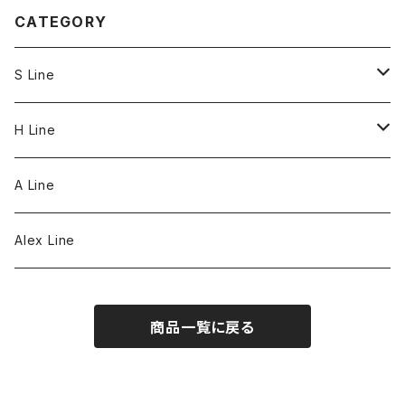
CATEGORY
S Line
S Line Ring & Earrings
H Line
Necklace
A Line
Bracelet
Alex Line
Strap
商品一覧に戻る