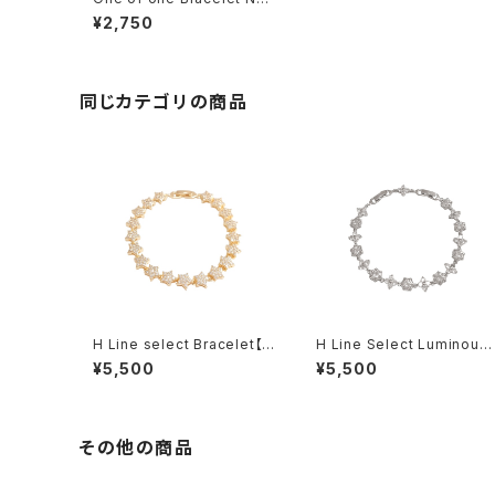
4
¥2,750
同じカテゴリの商品
H Line select Bracelet【G
H Line Select Luminous
old Star】
Floral Chain Bracelet
¥5,500
¥5,500
その他の商品