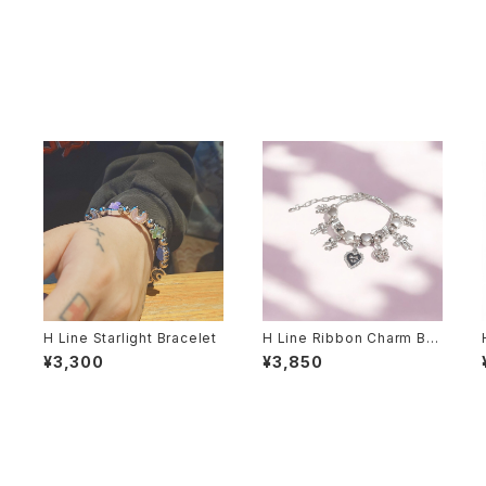
H Line Starlight Bracelet
H Line Ribbon Charm Bra
celet
¥3,300
¥3,850