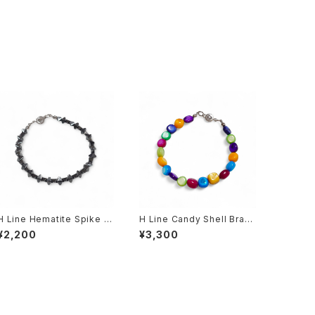
H Line Hematite Spike Br
H Line Candy Shell Brac
acelet
elet
¥2,200
¥3,300