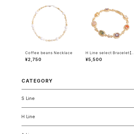
Coffee beans Necklace
H Line select Bracelet【
ulti color・Gold】
¥2,750
¥5,500
CATEGORY
S Line
S Line Ring & Earrings
H Line