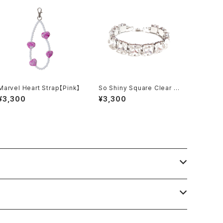
Marvel Heart Strap【Pink】
So Shiny Square Clear Br
acelet
¥3,300
¥3,300