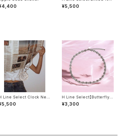
klace
¥4,400
¥5,500
H Line Select Clock Nec
H Line Select【Butterfly N
klace
ecklace】
¥5,500
¥3,300