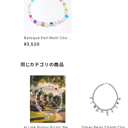
Baroque Perl Multi Chok
er No,2
¥3,520
同じカテゴリの商品
H Line Puppy Picnic Nec
Silver Pearl Charm Chok