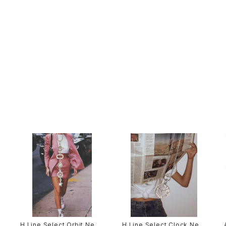
H Line Select Orbit Neck
H Line Select Clock Nec