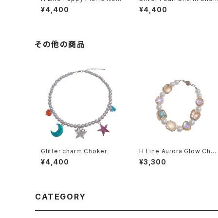
klace
er
¥4,400
¥4,400
その他の商品
Glitter charm Choker
H Line Aurora Glow Char
m × Pearl Bracelet
¥4,400
¥3,300
CATEGORY