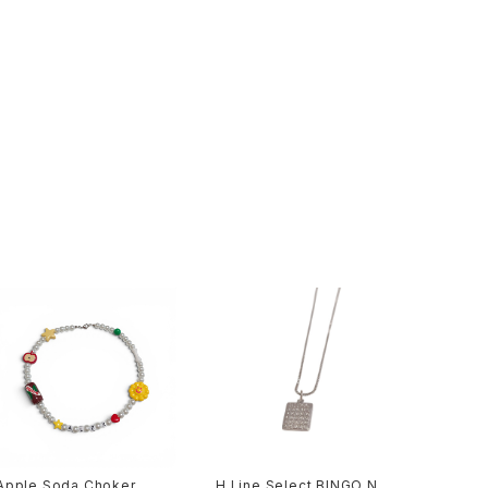
Apple Soda Choker
H Line Select BINGO Nec