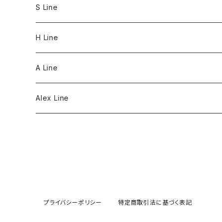
S Line
S Line Ring & Earrings
H Line
Necklace
A Line
Bracelet
Alex Line
Strap
プライバシーポリシー
特定商取引法に基づく表記