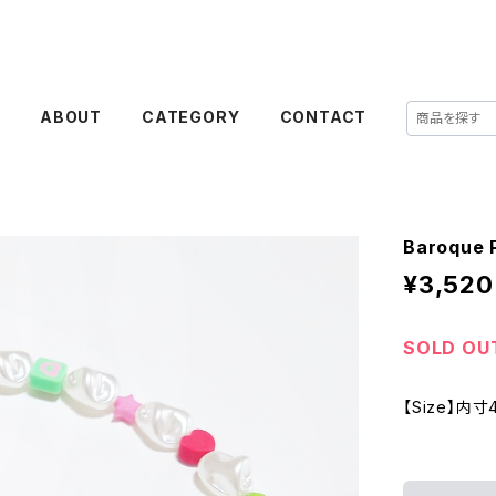
E
ABOUT
CATEGORY
CONTACT
Baroque P
¥3,520
SOLD OU
【Size】内寸