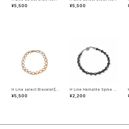
lace
klace
¥5,500
¥5,500
H Line select Bracelet【G
H Line Hematite Spike Br
old Heart】
acelet
¥5,500
¥2,200