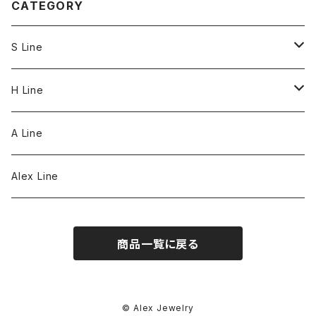
CATEGORY
S Line
S Line Ring & Earrings
H Line
Necklace
A Line
Bracelet
Alex Line
Strap
商品一覧に戻る
© Alex Jewelry