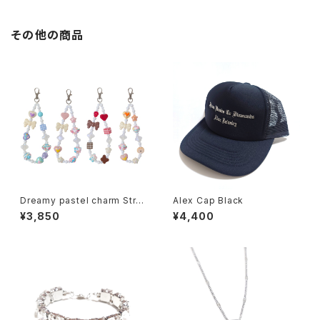
その他の商品
Dreamy pastel charm Stra
Alex Cap Black
p
¥3,850
¥4,400