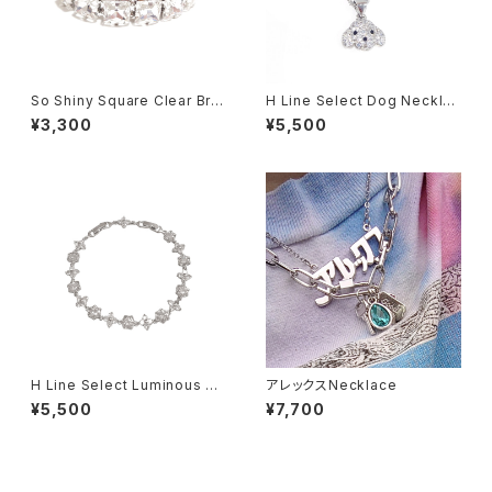
So Shiny Square Clear Bra
H Line Select Dog Necklac
celet
e
¥3,300
¥5,500
H Line Select Luminous Fl
アレックスNecklace
oral Chain Bracelet
¥5,500
¥7,700