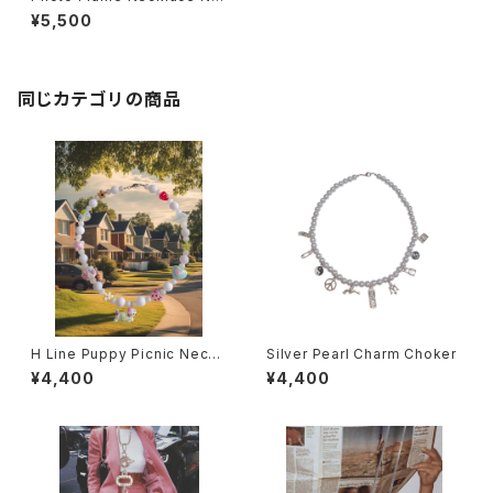
4
¥5,500
同じカテゴリの商品
H Line Puppy Picnic Neckl
Silver Pearl Charm Choker
ace
¥4,400
¥4,400