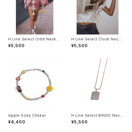
H Line Select Orbit Neckla
H Line Select Clock Neckl
ce
ace
¥5,500
¥5,500
Apple Soda Choker
H Line Select BINGO Neckl
ace
¥4,400
¥5,500