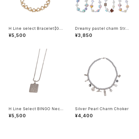
H Line select Bracelet【Gol
Dreamy pastel charm Stra
d Heart】
p
¥5,500
¥3,850
H Line Select BINGO Neckl
Silver Pearl Charm Choker
ace
¥5,500
¥4,400