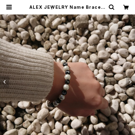
ALEX JEWELRY Name Bracele
t | Alex Jewelry