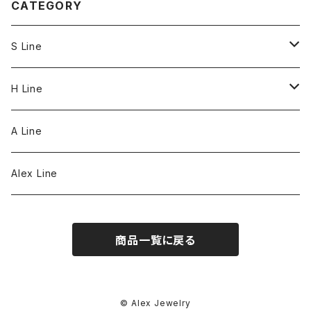
CATEGORY
S Line
S Line Ring & Earrings
H Line
Necklace
A Line
Bracelet
Alex Line
Strap
商品一覧に戻る
© Alex Jewelry