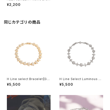
elet
¥2,200
同じカテゴリの商品
H Line select Bracelet【Gol
H Line Select Luminous Fl
d Star】
oral Chain Bracelet
¥5,500
¥5,500