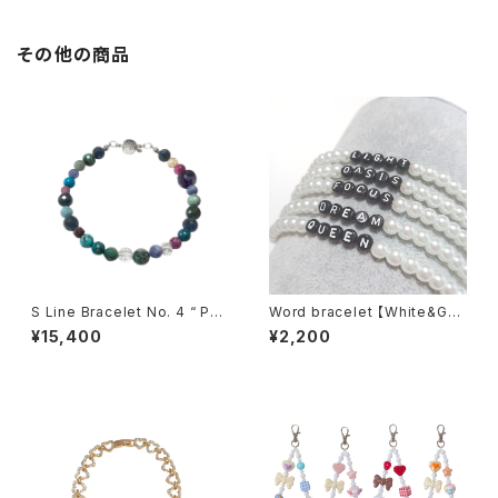
その他の商品
S Line Bracelet No. 4 “ Poi
Word bracelet 【White&Gun
full “
metal】
¥15,400
¥2,200