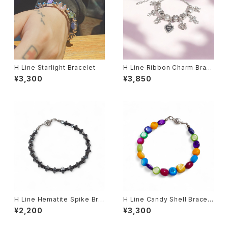
H Line Starlight Bracelet
H Line Ribbon Charm Brac
elet
¥3,300
¥3,850
H Line Hematite Spike Bra
H Line Candy Shell Bracel
celet
et
¥2,200
¥3,300