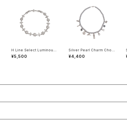
H Line Select Luminous
Silver Pearl Charm Chok
Floral Chain Bracelet
er
¥5,500
¥4,400