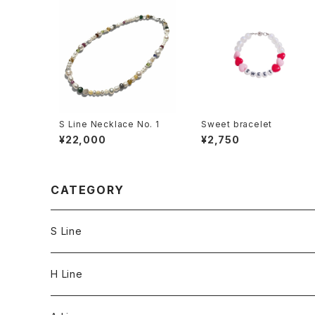
S Line Necklace No. 1
Sweet bracelet
¥22,000
¥2,750
CATEGORY
S Line
S Line Ring & Earrings
H Line