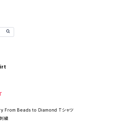
irt
T
lry From Beads to Diamond Tシャツ
刺繍