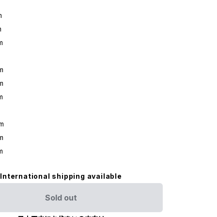
m
m
m
m
m
m
m
m
m
International shipping available
Sold out