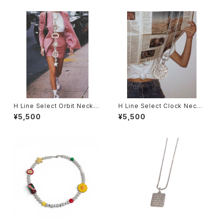
H Line Select Orbit Neckla
H Line Select Clock Neckl
ce
ace
¥5,500
¥5,500