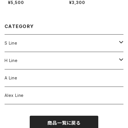
d Heart】
et
¥5,500
¥3,300
CATEGORY
S Line
S Line Ring & Earrings
H Line
Necklace
A Line
Bracelet
Alex Line
Strap
商品一覧に戻る