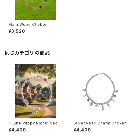
Malti Wood Choker
¥3,520
同じカテゴリの商品
H Line Puppy Picnic Neckl
Silver Pearl Charm Choker
ace
¥4,400
¥4,400