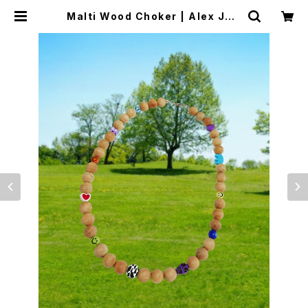
Malti Wood Choker | Alex Jew
elry