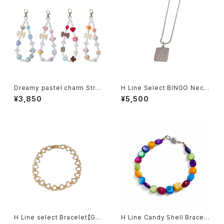
Dreamy pastel charm Stra
H Line Select BINGO Neckl
p
ace
¥3,850
¥5,500
H Line select Bracelet【Gol
H Line Candy Shell Bracel