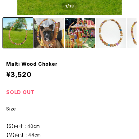
1
/13
Malti Wood Choker
¥3,520
SOLD OUT
Size
【S】内寸 : 40cm
【M】内寸 : 44cm