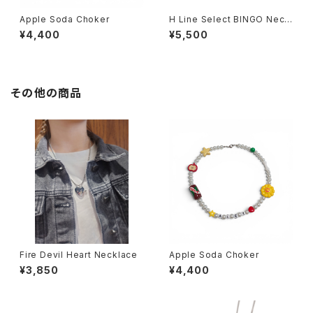
Apple Soda Choker
H Line Select BINGO Neckl
ace
¥4,400
¥5,500
その他の商品
Fire Devil Heart Necklace
Apple Soda Choker
¥3,850
¥4,400