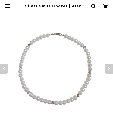
Silver Smile Choker | Alex Je
welry