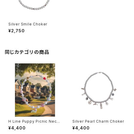
Silver Smile Choker
¥2,750
同じカテゴリの商品
H Line Puppy Picnic Neckl
Silver Pearl Charm Choker
ace
¥4,400
¥4,400