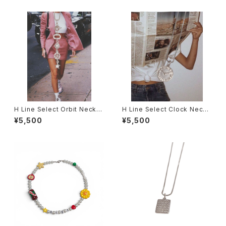
H Line Select Orbit Neckla
H Line Select Clock Neckl
ce
ace
¥5,500
¥5,500