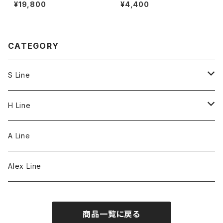
¥19,800
¥4,400
CATEGORY
S Line
S Line Ring & Earrings
H Line
Necklace
A Line
Bracelet
Alex Line
Strap
商品一覧に戻る