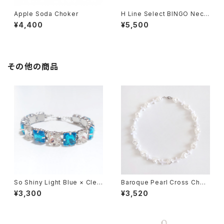
Apple Soda Choker
H Line Select BINGO Neckl
ace
¥4,400
¥5,500
その他の商品
So Shiny Light Blue × Clea
Baroque Pearl Cross Chok
r Bracelet
er 【White】
¥3,300
¥3,520