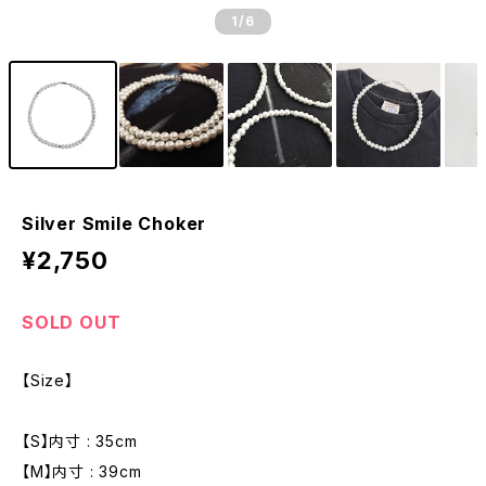
1
/6
Silver Smile Choker
¥2,750
SOLD OUT
【Size】
【S】内寸 : 35cm
【M】内寸 : 39cm